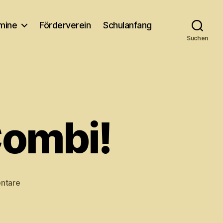
rmine
Förderverein
Schulanfang
Suchen
ombi!
zu
ntare
Spendenbox
im
Combi!