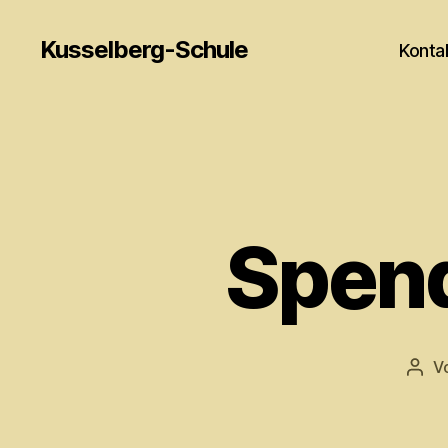
Kusselberg-Schule
Konta
Spen
V
Beit