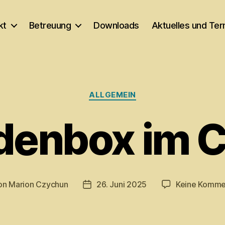
kt
Betreuung
Downloads
Aktuelles und Te
Kategorien
ALLGEMEIN
denbox im C
on
Marion Czychun
26. Juni 2025
Keine Komme
ragsautor
Veröffentlichungsdatum