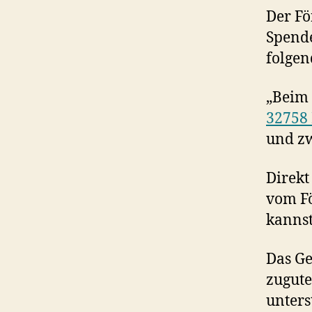
Der Fö
Spende
folgen
„Beim 
32758
und z
Direkt
vom Fö
kannst
Das Ge
zugute
unters