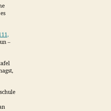
ne
 es
111,
tun –
afel
agst,
schule
ran