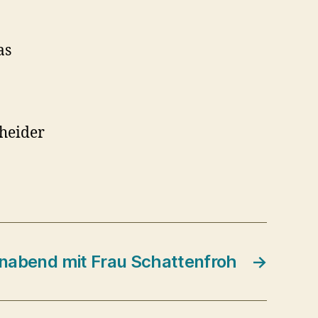
as
sheider
nabend mit Frau Schattenfroh
→